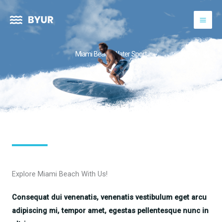
Aller
au
contenu
Miami Beach Water Sport
Explore Miami Beach With Us!
Consequat dui venenatis, venenatis vestibulum eget arcu
adipiscing mi, tempor amet, egestas pellentesque nunc in